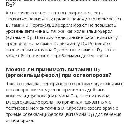
2
D
?
3
Хотя точного ответа на этот вопрос нет, есть
несколько возможных причин, почему это происходит.
Витамин D
(эргокальциферол) может не повышать
2
уровень витамина D так же, как холекальциферол
(витамин D
). Поэтому медицинские работники могут
3
предпочесть витамин D
витамину D
. Решение о
3
2
назначении витамина D
вместо витамина D
также
2
3
может быть связано с проблемами доступности.
Можно ли принимать витамин D
2
(эргокальциферол) при остеопорозе?
Так ассоциация эндокринологов рекомендует людям с
остеопорозом ежедневно принимать добавки
холекальциферола (витамина D
), а не витамина
3
D
(эргокальциферола) по причинам, связанным с
2
тестированием витамина D. Спросите своего врача о
приеме холекальциферола (витамина D
) для лечения
3
остеопороза.