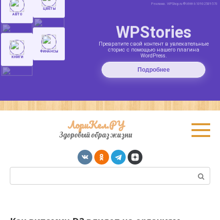
Перейти
ЛориКел.РУ
к
Здоровый образ жизни
контенту
Поиск: