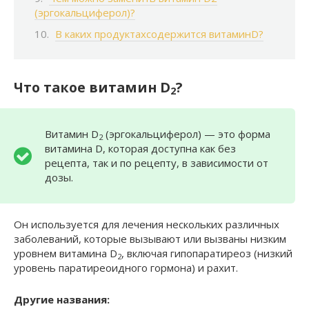
(эргокальциферол)?
В каких продуктахсодержится витаминD?
Что такое витамин
D
?
2
Витамин D
(эргокальциферол) — это форма
2
витамина D, которая доступна как без
рецепта, так и по рецепту, в зависимости от
дозы.
Он используется для лечения нескольких различных
заболеваний, которые вызывают или вызваны низким
уровнем витамина D
, включая гипопаратиреоз (низкий
2
уровень паратиреоидного гормона) и рахит.
Другие названия: