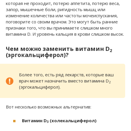
которая не проходит, потерю аппетита, потерю веса,
запор, мышечные боли, ригидность мышц или
изменение количества или частоты мочеиспускания,
поговорите со своим врачом. Это могут быть ранние
признаки того, что вы принимаете слишком много
витамина D. И уровень кальция в крови слишком высок.
Чем можно заменить витамин D
2
(эргокальциферол)?
Более того, есть ряд лекарств, которые ваш
врач может назначить вместо витамина D
2
(эргокальциферол).
Вот несколько возможных альтернатив:
Витамин D
(холекальциферол)
3