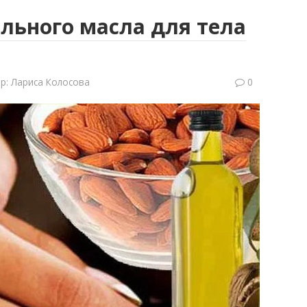
льного масла для тела
р:
Лариса Колосова
0