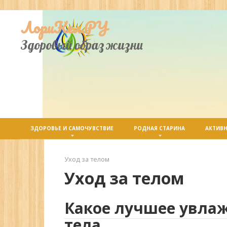
Перейти
ЛориКел.РУ
к
контенту
Здоровый образ жизни
ЗДОРОВЬЕ И САМОЧУВСТВИЕ
РОДНАЯ СТАРИНА
АКТИВН
Уход за телом
Уход за телом
Какое лучшее увла
тела