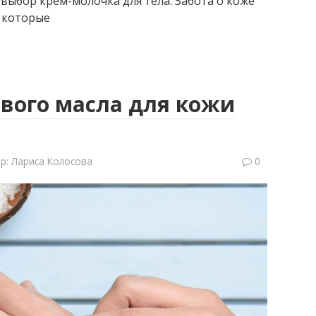
выбор крем-молочка для тела. Забота о коже
 которые
ового масла для кожи
р:
Лариса Колосова
0