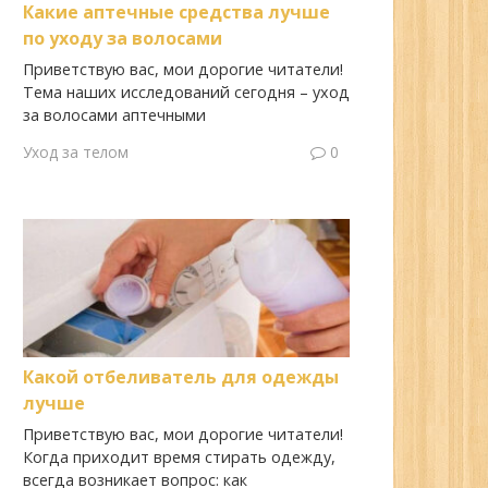
Какие аптечные средства лучше
по уходу за волосами
Приветствую вас, мои дорогие читатели!
Тема наших исследований сегодня – уход
за волосами аптечными
Уход за телом
0
Какой отбеливатель для одежды
лучше
Приветствую вас, мои дорогие читатели!
Когда приходит время стирать одежду,
всегда возникает вопрос: как