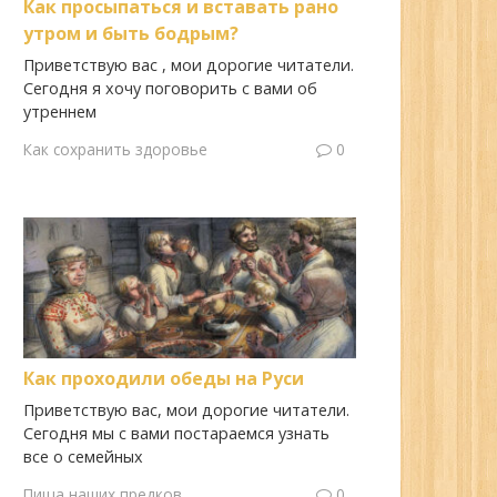
Как просыпаться и вставать рано
утром и быть бодрым?
Приветствую вас , мои дорогие читатели.
Сегодня я хочу поговорить с вами об
утреннем
Как сохранить здоровье
0
Как проходили обеды на Руси
Приветствую вас, мои дорогие читатели.
Сегодня мы с вами постараемся узнать
все о семейных
Пища наших предков
0