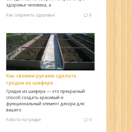
здоровье человека, а
Как сохранить здоровье
0
Как своими руками сделать
грядки из шифера
Грядки из шифера — это прекрасный
способ создать красивый и
функциональный элемент декора для
вашего
Работа на грядке
0