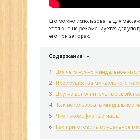
Его можно использовать для массаж
хотя оно не рекомендуется для упо
его при запорах.
Содержание
Для чего нужно миндальное масл
Преимущества миндального мас
Другие дополнительные свойств
Как использовать миндальное м
Что такое эфирные масла
Как приготовить миндальное мас