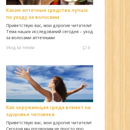
Какие аптечные средства лучше
по уходу за волосами
Приветствую вас, мои дорогие читатели!
Тема наших исследований сегодня – уход
за волосами аптечными
Уход за телом
0
Как окружающая среда влияет на
здоровье человека
Приветствую вас, мои дорогие читатели!
Сегодня мы поговорим не просто про