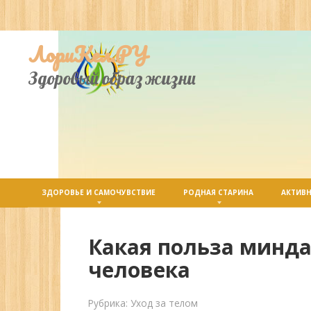
Перейти
ЛориКел.РУ
к
контенту
Здоровый образ жизни
ЗДОРОВЬЕ И САМОЧУВСТВИЕ
РОДНАЯ СТАРИНА
АКТИВН
Какая польза минда
человека
Рубрика:
Уход за телом