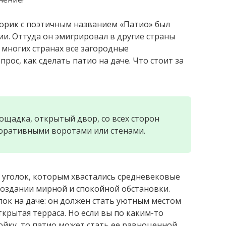
ворик с поэтичным названием «Патио» был
ии. Оттуда он эмигрировал в другие страны
 многих странах все загородные
ос, как сделать патио на даче. Что стоит за
щадка, открытый двор, со всех сторон
оративными воротами или стенами.
й уголок, которым хвастались средневековые
 создании мирной и спокойной обстановки.
ок на даче: он должен стать уютным местом
ткрытая терраса. Но если вы по каким-то
йку, то патио может стать ее равноценной