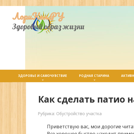
Перейти
ЛориКел.РУ
к
контенту
Здоровый образ жизни
ЗДОРОВЬЕ И САМОЧУВСТВИЕ
РОДНАЯ СТАРИНА
АКТИВН
Как сделать патио 
Рубрика:
Обустройство участка
Приветствую вас, мои дорогие чита
Все хорошее быстро находит приме