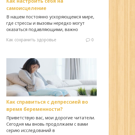
Как настроить себя на
самоисцеление
В нашем постоянно ускоряющемся мире,
где стрессы и вызовы нередко могут
оказаться подавляющими, важно
Как сохранить здоровье
0
Как справиться с депрессией во
время беременности?
Приветствую вас, мои дорогие читатели.
Сегодня мы вновь продолжаем с вами
серию исследований в