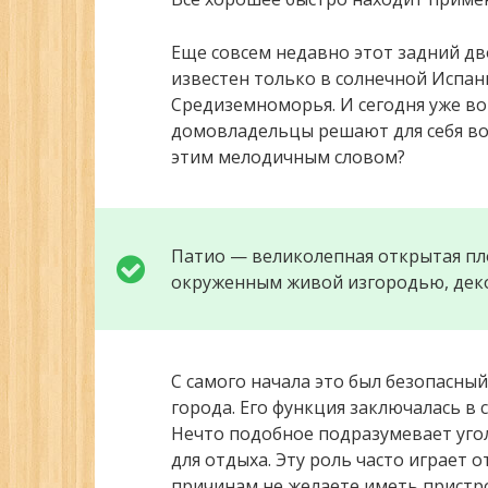
Еще совсем недавно этот задний д
известен только в солнечной Испан
Средиземноморья. И сегодня уже во
домовладельцы решают для себя вопр
этим мелодичным словом?
Патио — великолепная открытая пло
окруженным живой изгородью, дек
С самого начала это был безопасны
города. Его функция заключалась в
Нечто подобное подразумевает угол
для отдыха. Эту роль часто играет о
причинам не желаете иметь пристро