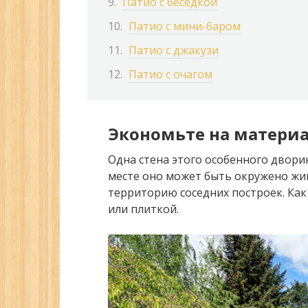
Патио с беседкой
Патио с мини-баром
Патио с джакузи
Патио с очагом
Экономьте на матери
Одна стена этого особенного двори
месте оно может быть окружено ж
территорию соседних построек. Ка
или плиткой.