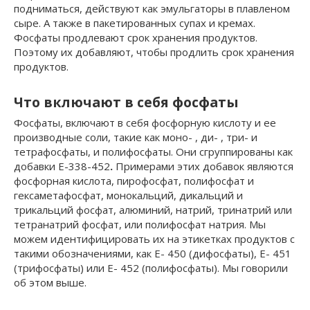
подниматься, действуют как эмульгаторы в плавленом
сыре. А также в пакетированных супах и кремах.
Фосфаты продлевают срок хранения продуктов.
Поэтому их добавляют, чтобы продлить срок хранения
продуктов.
Что включают в себя фосфаты
Фосфаты, включают в себя фосфорную кислоту и ее
производные соли, такие как моно- , ди- , три- и
тетрафосфаты, и полифосфаты. Они сгруппированы как
добавки E-338-452
.
Примерами этих добавок являются
фосфорная кислота, пирофосфат, полифосфат и
гексаметафосфат, монокальций, дикальций и
трикальций фосфат, алюминий, натрий, тринатрий или
тетранатрий фосфат, или полифосфат натрия. Мы
можем идентифицировать их на этикетках продуктов с
такими обозначениями, как E- 450 (дифосфаты), E- 451
(трифосфаты) или E- 452 (полифосфаты). Мы говорили
об этом выше.